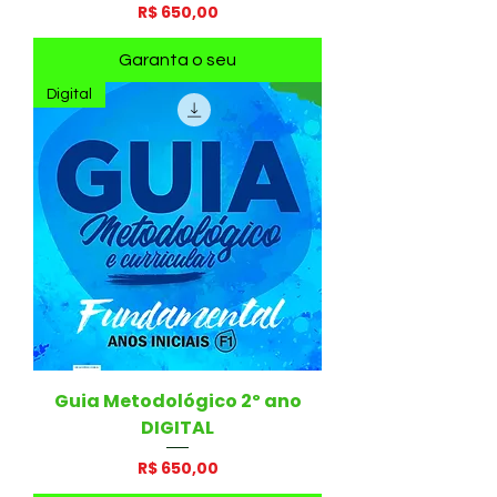
Preço
R$ 650,00
Garanta o seu
Digital
Guia Metodológico 2º ano
DIGITAL
Preço
R$ 650,00