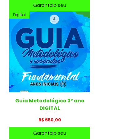
Garanta o seu
Digital
Guia Metodológico 3º ano
DIGITAL
Preço
R$ 650,00
Garanta o seu