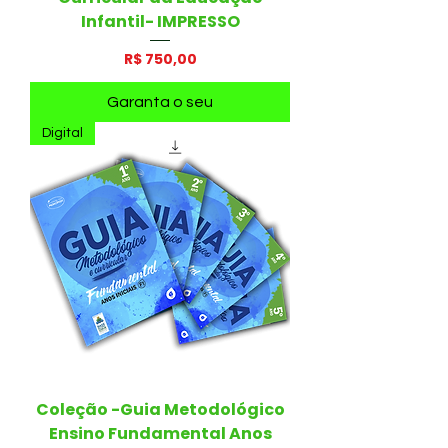
Infantil- IMPRESSO
Preço
R$ 750,00
Garanta o seu
Digital
Coleção -Guia Metodológico
Ensino Fundamental Anos